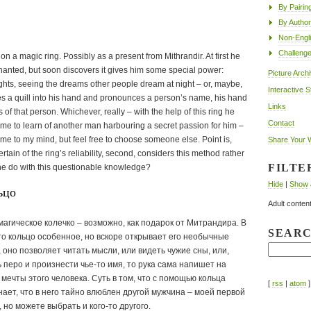
By Pairin
By Author
Non-Engl
Challeng
n a magic ring. Possibly as a present from Mithrandir. At first he
hanted, but soon discovers it gives him some special power:
Picture Arch
ghts, seeing the dreams other people dream at night – or, maybe,
Interactive S
es a quill into his hand and pronounces a person’s name, his hand
Links
es of that person. Whichever, really – with the help of this ring he
Contact
ome to learn of another man harbouring a secret passion for him –
come to my mind, but feel free to choose someone else. Point is,
Share Your 
ertain of the ring’s reliability, second, considers this method rather
FILTE
e do with this questionable knowledge?
Hide
|
Show
ьцо
Adult content
агическое колечко – возможно, как подарок от Митрандира. В
SEAR
что кольцо особенное, но вскоре открывает его необычные
 оно позволяет читать мысли, или видеть чужие сны, или,
ь перо и произнести чье-то имя, то рука сама напишет на
мечты этого человека. Суть в том, что с помощью кольца
[
rss
|
atom
]
ает, что в него тайно влюблен другой мужчина – моей первой
но можете выбрать и кого-то другого.