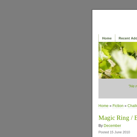
Home
Recent Add
"He r
Home
»
Fiction
»
Chal
Magic Ring /
By
December
Posted 15 June 2010