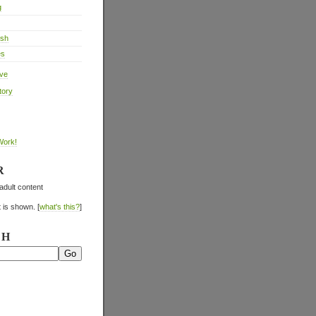
g
ish
es
ive
tory
Work!
R
adult content
 is shown. [
what's this?
]
CH