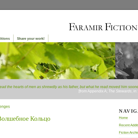
itions
Share your work!
ead the hearts of men as shrewdly as his father, but what he read moved him sooner 
[from Appendix A;
The Stewards
, in
lenges
NAVIG
 Волшебное Кольцо
Home
Recent Addit
Fiction Archi