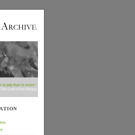
to pity than to scorn."
:
The Lord of the Rings
]
ATION
ions
ve