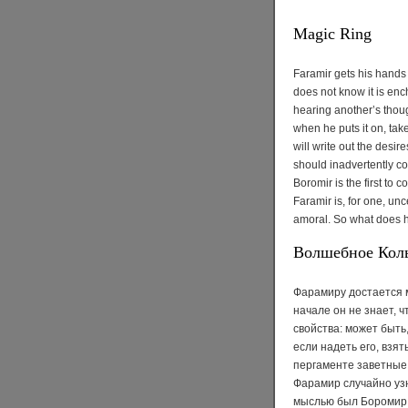
Magic Ring
Faramir gets his hands o
does not know it is enc
hearing another’s thou
when he puts it on, tak
will write out the desir
should inadvertently c
Boromir is the first to 
Faramir is, for one, unc
amoral. So what does h
Волшебное Кол
Фарамиру достается м
начале он не знает, 
свойства: может быть,
если надеть его, взят
пергаменте заветные 
Фарамир случайно узн
мыслью был Боромир, 