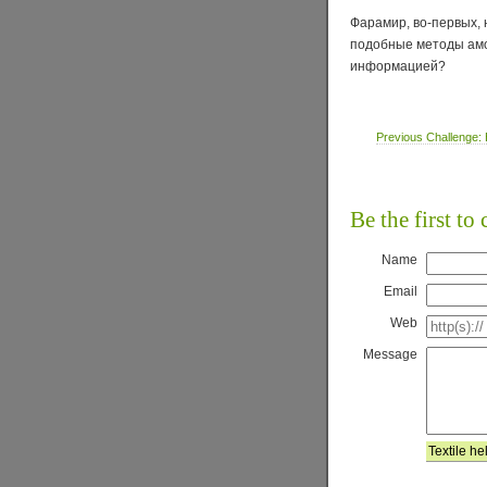
Фарамир, во-первых, 
подобные методы амо
информацией?
Previous Challenge:
Be the first t
Name
Email
Web
Message
Textile he