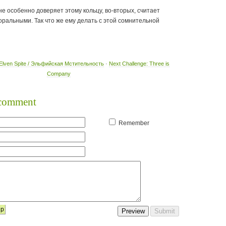
не особенно доверяет этому кольцу, во-вторых, считает
ральными. Так что же ему делать с этой сомнительной
 Elven Spite / Эльфийская Мстительность
·
Next Challenge: Three is
Company
o comment
Remember
lp