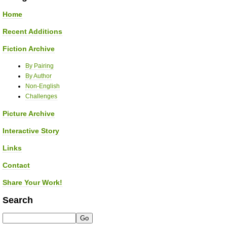
Home
Recent Additions
Fiction Archive
By Pairing
By Author
Non-English
Challenges
Picture Archive
Interactive Story
Links
Contact
Share Your Work!
Search