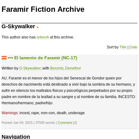
Faramir Fiction Archive
G-Skywalker
This author also has
artwork
at this archive.
Sort by
Title
|
Date
El lamento de Faramir (NC-17)
Written by
G-Skywalker
; with
Boromir
,
Denethor
AU. Faramir es el menor de los hijos del Senescal de Gondor quien por
derechos de nacimiento está destinado a vivir bajo la sombra de su hermano, y
sufrir en silencio los maltratos físicos y psicológicos perpetrados por su propio
padre en nombre de la lealtad a su sangre y al nombre de su familia. INCESTO:
Hermano/hermano, padre/hijo.
Warnings:
incest, rape, non-con, death, underage
Posted Jan 04, 2015 | 37505 words |
Comment
[2]
Navigation