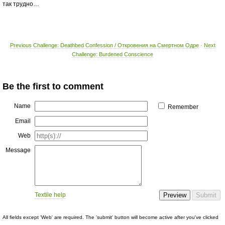
так трудно…
Previous Challenge: Deathbed Confession / Откровения на Смертном Одре
·
Next
Challenge: Burdened Conscience
Be the first to comment
Name
Remember
Email
Web
Message
Textile help
All fields except 'Web' are required. The 'submit' button will become active after you've clicked