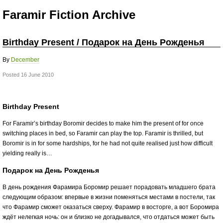
Faramir Fiction Archive
Birthday Present / Подарок на День Рожденья
By
December
Posted 16 June 2010
Birthday Present
For Faramir’s birthday Boromir decides to make him the present of for once
switching places in bed, so Faramir can play the top. Faramir is thrilled, but
Boromir is in for some hardships, for he had not quite realised just how difficult
yielding really is…
Подарок на День Рожденья
В день рождения Фарамира Боромир решает порадовать младшего брата
следующим образом: впервые в жизни поменяться местами в постели, так
что Фарамир сможет оказаться сверху. Фарамир в восторге, а вот Боромира
ждёт нелегкая ночь: он и близко не догадывался, что отдаться может быть