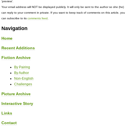
'preview'.
Your email address will NOT be displayed publicly. It will only be sent to the author so she (he)
can reply to your comment in private. If you want to keep track of comments on this article, you
can subscribe to its
comments feed
.
Navigation
Home
Recent Additions
Fiction Archive
By Pairing
By Author
Non-English
Challenges
Picture Archive
Interactive Story
Links
Contact